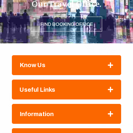
Our Travel Office.
FIND BOOKING OFFICE
Know Us
Useful Links
Information