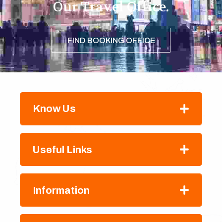
Our Travel Office.
FIND BOOKING OFFICE
Know Us
Useful Links
Information